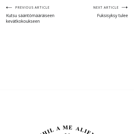
PREVIOUS ARTICLE
NEXT ARTICLE
Artikkelien
Kutsu sääntömääräiseen
Fuksisyksy tulee
kevätkokoukseen
selaus