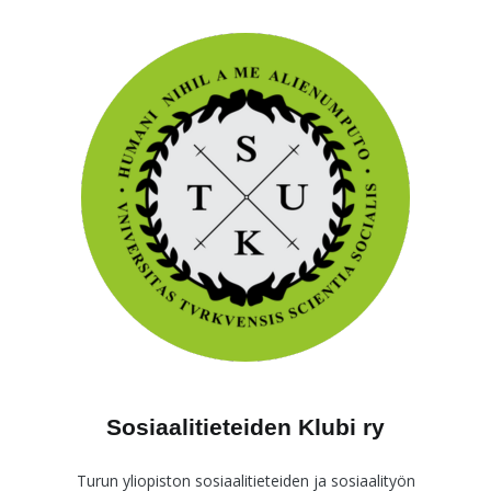
Skip
to
content
Sosiaalitieteiden Klubi ry
Turun yliopiston sosiaalitieteiden ja sosiaalityön