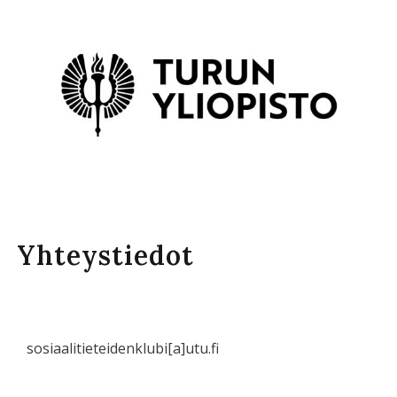
Yhteystiedot
sosiaalitieteidenklubi[a]utu.fi