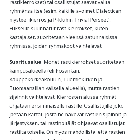
rastikierrokset) tai osallistujat saavat valita
ryhmänsä itse (esim. kaikille avoimet Dialectican
mysteerikierros ja P-klubin Trivial Perseet).
Fukseille suunnatut rastikierrokset, kuten
kastajaiset, suoritetaan yleensä satunnaisissa
ryhmissä, joiden ryhmäkoot vaihtelevat.
Suoritusalue:
Monet rastikierrokset suoritetaan
kampusalueella (eli Posankan,
Kauppakorkeakoulun, Tuomiokirkon ja
Tuomaansillan välisellä alueella), mutta rastien
sijainnit vaihtelevat. Kierrosten alussa ryhmät
ohjataan ensimmäiselle rastille. Osallistujille joko
jaetaan kartat, josta he näkevät rastien sijainnit ja
järjestyksen, tai rastinpitäjät ohjaavat osallistujat
rastilta toiselle. On myös mahdollista, että rastien