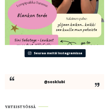
Seuraa meitä Instagramissa
@sosklubi
YHTEISTYÖSSÄ