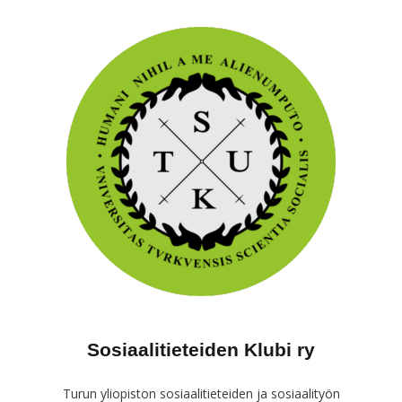
Skip
to
content
Sosiaalitieteiden Klubi ry
Turun yliopiston sosiaalitieteiden ja sosiaalityön