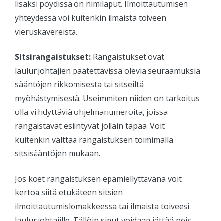
lisäksi pöydissä on nimilaput. Ilmoittautumisen
yhteydessä voi kuitenkin ilmaista toiveen
vieruskavereista.
Sitsirangaistukset:
Rangaistukset ovat
laulunjohtajien päätettävissä olevia seuraamuksia
sääntöjen rikkomisesta tai sitseiltä
myöhästymisestä. Useimmiten niiden on tarkoitus
olla viihdyttäviä ohjelmanumeroita, joissa
rangaistavat esiintyvät jollain tapaa. Voit
kuitenkin välttää rangaistuksen toimimalla
sitsisääntöjen mukaan.
Jos koet rangaistuksen epämiellyttävänä voit
kertoa siitä etukäteen sitsien
ilmoittautumislomakkeessa tai ilmaista toiveesi
laulunjohtajille. Tällöin sinut voidaan jättää pois