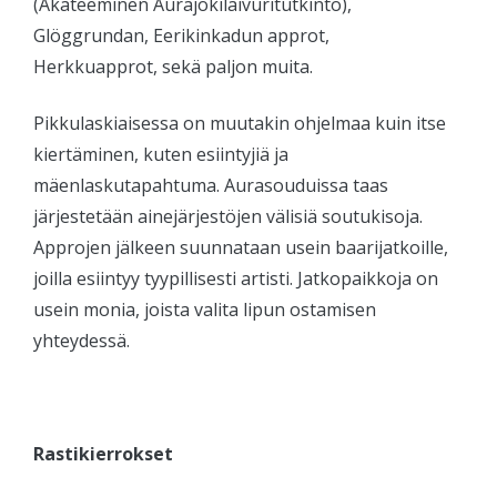
(Akateeminen Aurajokilaivuritutkinto),
Glöggrundan, Eerikinkadun approt,
Herkkuapprot, sekä paljon muita.
Pikkulaskiaisessa on muutakin ohjelmaa kuin itse
kiertäminen, kuten esiintyjiä ja
mäenlaskutapahtuma. Aurasouduissa taas
järjestetään ainejärjestöjen välisiä soutukisoja.
Approjen jälkeen suunnataan usein baarijatkoille,
joilla esiintyy tyypillisesti artisti. Jatkopaikkoja on
usein monia, joista valita lipun ostamisen
yhteydessä.
Rastikierrokset