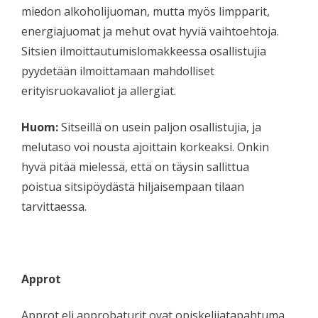
miedon alkoholijuoman, mutta myös limpparit,
energiajuomat ja mehut ovat hyviä vaihtoehtoja.
Sitsien ilmoittautumislomakkeessa osallistujia
pyydetään ilmoittamaan mahdolliset
erityisruokavaliot ja allergiat.
Huom:
Sitseillä on usein paljon osallistujia, ja
melutaso voi nousta ajoittain korkeaksi. Onkin
hyvä pitää mielessä, että on täysin sallittua
poistua sitsipöydästä hiljaisempaan tilaan
tarvittaessa.
Approt
Approt eli approbaturit ovat opiskelijatapahtuma,