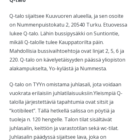
Q-talo
Q-talo sijaitsee Kuuvuoren alueella, ja sen osoite
on Nummenpuistokatu 2, 20540 Turku. Etuovessa
lukee Q-talo. Lähin bussipysäkki on Suntiontie,
mikäli Q-talolle tulee Kauppatorilta päin.
Mahdollisia bussivaihtoehtoja ovat linjat 2, 5, 6 ja
220. Q-talo on kävelyetäisyyden päässä yliopiston
alakampukselta, Yo-kylästä ja Nummesta.
Q-talo on TYYn omistama juhlasali, jota voidaan
vuokrata erilaisiin juhlatilaisuuksiin.Yleismpiä Q-
talolla järjestettäviä tapahtumia ovat sitsit ja
“kotibileet”. Tällä hetkellä salissa on pöytiä ja
tuoleja n. 120 hengelle. Talon tilat sisältävät
juhlasalin, keittiön ja varastotilan sekä wc-tilat.
Juhlasalin päädyssä sijaitsee lava, joka on