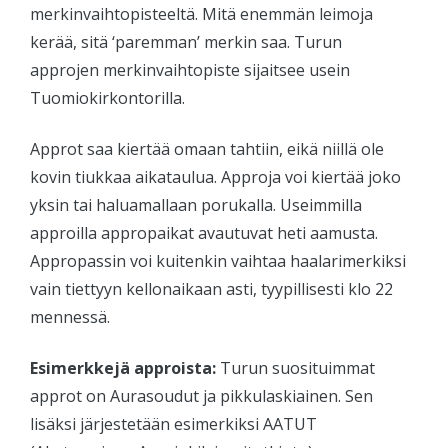
merkinvaihtopisteeltä. Mitä enemmän leimoja
kerää, sitä ‘paremman’ merkin saa. Turun
approjen merkinvaihtopiste sijaitsee usein
Tuomiokirkontorilla.
Approt saa kiertää omaan tahtiin, eikä niillä ole
kovin tiukkaa aikataulua. Approja voi kiertää joko
yksin tai haluamallaan porukalla. Useimmilla
approilla appropaikat avautuvat heti aamusta.
Appropassin voi kuitenkin vaihtaa haalarimerkiksi
vain tiettyyn kellonaikaan asti, tyypillisesti klo 22
mennessä.
Esimerkkejä approista:
Turun suosituimmat
approt on Aurasoudut ja pikkulaskiainen. Sen
lisäksi järjestetään esimerkiksi AATUT