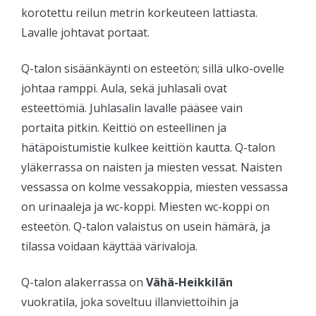
korotettu reilun metrin korkeuteen lattiasta.
Lavalle johtavat portaat.
Q-talon sisäänkäynti on esteetön; sillä ulko-ovelle
johtaa ramppi. Aula, sekä juhlasali ovat
esteettömiä. Juhlasalin lavalle pääsee vain
portaita pitkin. Keittiö on esteellinen ja
hätäpoistumistie kulkee keittiön kautta. Q-talon
yläkerrassa on naisten ja miesten vessat. Naisten
vessassa on kolme vessakoppia, miesten vessassa
on urinaaleja ja wc-koppi. Miesten wc-koppi on
esteetön. Q-talon valaistus on usein hämärä, ja
tilassa voidaan käyttää värivaloja.
Q-talon alakerrassa on
Vähä-Heikkilän
vuokratila, joka soveltuu illanviettoihin ja