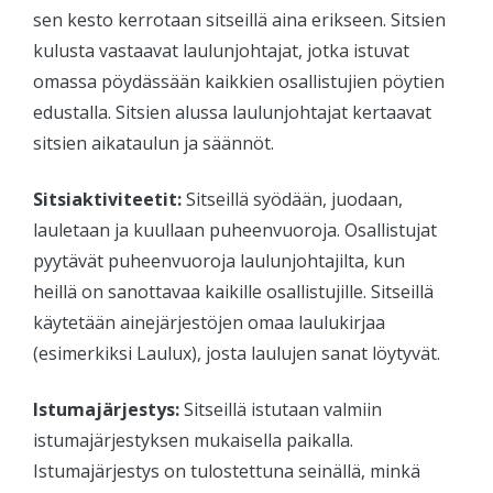
sen kesto kerrotaan sitseillä aina erikseen. Sitsien
kulusta vastaavat laulunjohtajat, jotka istuvat
omassa pöydässään kaikkien osallistujien pöytien
edustalla. Sitsien alussa laulunjohtajat kertaavat
sitsien aikataulun ja säännöt.
Sitsiaktiviteetit:
Sitseillä syödään, juodaan,
lauletaan ja kuullaan puheenvuoroja. Osallistujat
pyytävät puheenvuoroja laulunjohtajilta, kun
heillä on sanottavaa kaikille osallistujille. Sitseillä
käytetään ainejärjestöjen omaa laulukirjaa
(esimerkiksi Laulux), josta laulujen sanat löytyvät.
Istumajärjestys:
Sitseillä istutaan valmiin
istumajärjestyksen mukaisella paikalla.
Istumajärjestys on tulostettuna seinällä, minkä