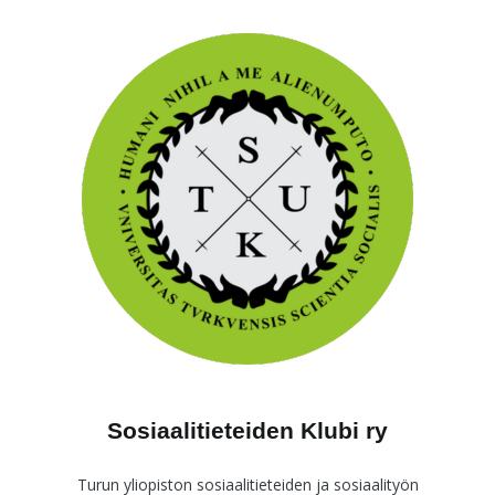
Skip
to
content
Sosiaalitieteiden Klubi ry
Turun yliopiston sosiaalitieteiden ja sosiaalityön