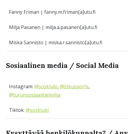
Fanny Friman | fanny.m.friman[a]utu.fi
Milja Pasanen | milja.a.pasanen[a]utu.fi
Miska Sannisto | miska.r.sannisto[a]utu.fi
Sosiaalinen media / Social Media
Instagram:
@sosklubi
,
@stkusports
,
@turunsosiaalitieteilija
Tiktok:
@sosklubi
Kysyttävää henkilökunnalta? / Any