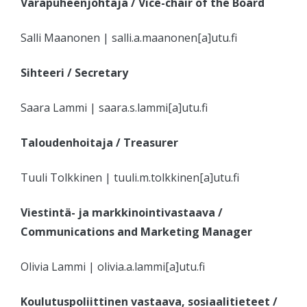
Varapuheenjohtaja
/ Vice-chair of the Board
Salli Maanonen | salli.a.maanonen[a]utu.fi
Sihteeri
/ Secretary
Saara Lammi | saara.s.lammi[a]utu.fi
Taloudenhoitaja
/ Treasurer
Tuuli Tolkkinen | tuuli.m.tolkkinen[a]utu.fi
Viestintä- ja markkinointivastaava /
Communications and Marketing Manager
Olivia Lammi | olivia.a.lammi[a]utu.fi
Koulutuspoliittinen vastaava, sosiaalitieteet /