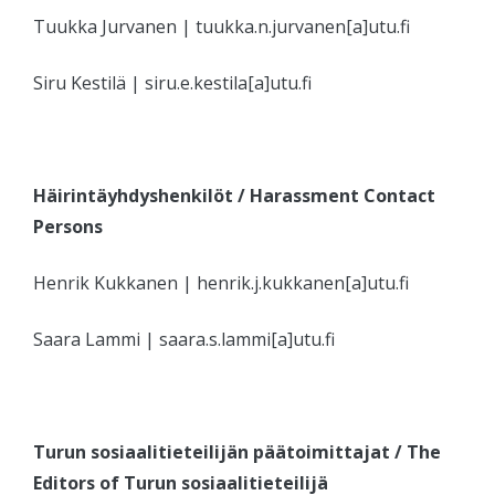
Tuukka Jurvanen | tuukka.n.jurvanen[a]utu.fi
Siru Kestilä | siru.e.kestila[a]utu.fi
Häirintäyhdyshenkilöt /
Harassment Contact
Persons
Henrik Kukkanen | henrik.j.kukkanen[a]utu.fi
Saara Lammi | saara.s.lammi[a]utu.fi
Turun sosiaalitieteilijän päätoimittajat / The
Editors of Turun sosiaalitieteilijä