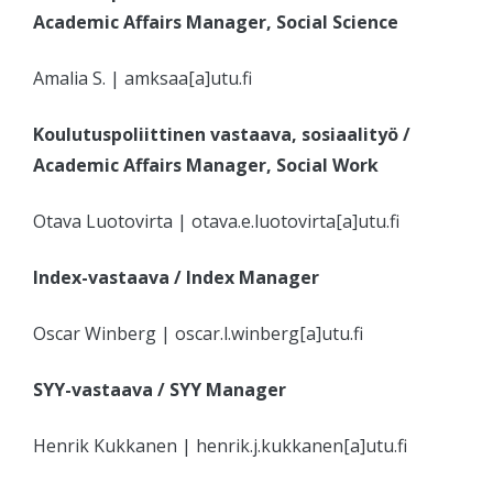
Academic Affairs Manager, Social Science
Amalia S. | amksaa[a]utu.fi
Koulutuspoliittinen vastaava, sosiaalityö /
Academic Affairs Manager, Social Work
Otava Luotovirta | otava.e.luotovirta[a]utu.fi
Index-vastaava
/ Index Manager
Oscar Winberg | oscar.l.winberg[a]utu.fi
SYY-vastaava / SYY Manager
Henrik Kukkanen | henrik.j.kukkanen[a]utu.fi