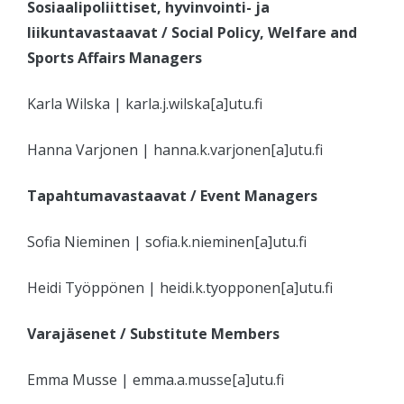
Sosiaalipoliittiset, hyvinvointi- ja
liikuntavastaavat / Social Policy, Welfare and
Sports Affairs Managers
Karla Wilska | karla.j.wilska[a]utu.fi
Hanna Varjonen | hanna.k.varjonen[a]utu.fi
Tapahtumavastaavat / Event Managers
Sofia Nieminen | sofia.k.nieminen[a]utu.fi
Heidi Työppönen | heidi.k.tyopponen[a]utu.fi
Varajäsenet / Substitute Members
Emma Musse | emma.a.musse[a]utu.fi